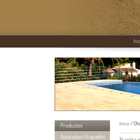
Ini
Inicio
/ Ch
Productos
Aplacados/chapados
Nuestra g