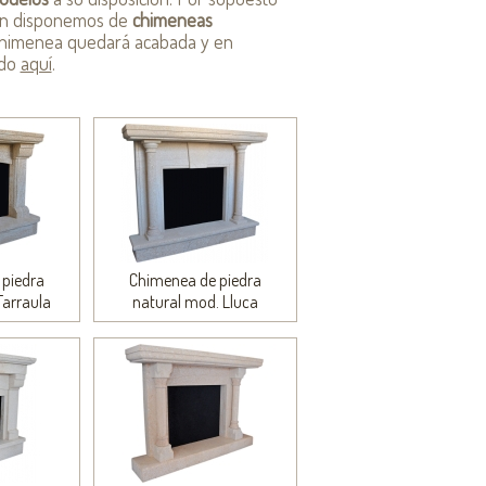
én disponemos de
chimeneas
u chimenea quedará acabada y en
ndo
aquí
.
piedra
Chimenea de piedra
Tarraula
natural mod. Lluca