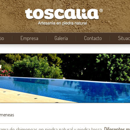
cio
Empresa
Galería
Contacto
Situa
imeneas
ama de chimeneas en piedra natural y piedra tosca.
Diferentes m