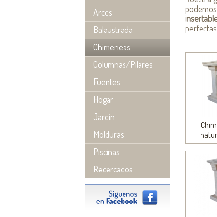
podemo
Arcos
insertabl
perfectas
Balaustrada
Chimeneas
Columnas/Pilares
Fuentes
Hogar
Jardín
Chim
Molduras
natur
Piscinas
Recercados