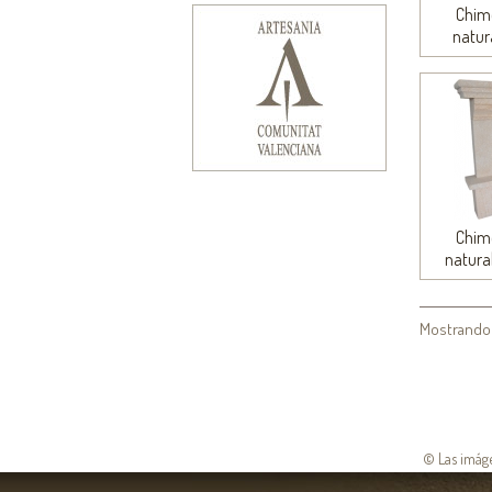
Chim
natur
Chim
natura
Mostrando de
© Las imáge