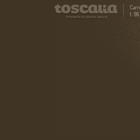
Carr
t. 9