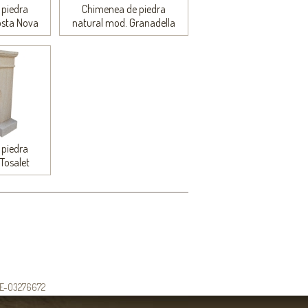
piedra
Chimenea de piedra
osta Nova
natural mod. Granadella
piedra
Tosalet
: E-03276672