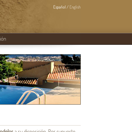
Español /
English
ción
odelos
a su disposición. Por supuesto