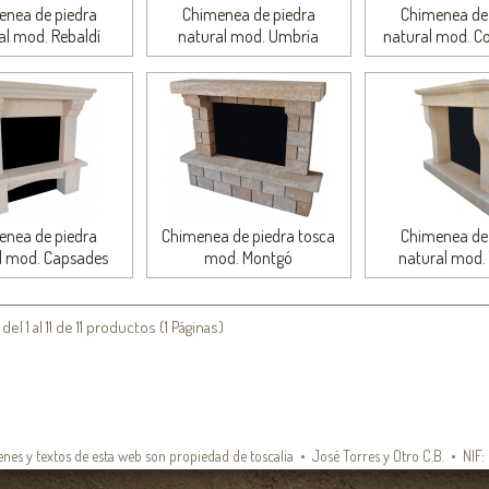
enea de piedra
Chimenea de piedra
Chimenea de 
al mod. Rebaldí
natural mod. Umbría
natural mod. C
enea de piedra
Chimenea de piedra tosca
Chimenea de 
l mod. Capsades
mod. Montgó
natural mod. 
l 1 al 11 de 11 productos (1 Páginas)
nes y textos de esta web son propiedad de toscalia • José Torres y Otro C.B. • NIF