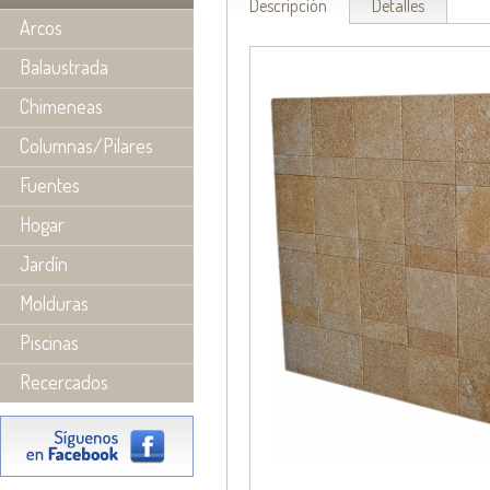
Descripción
Detalles
Arcos
Balaustrada
Chimeneas
Columnas/Pilares
Fuentes
Hogar
Jardín
Molduras
Piscinas
Recercados